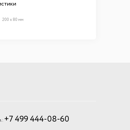
истики
200 x 80 мм
+7 499 444-08-60
л.: