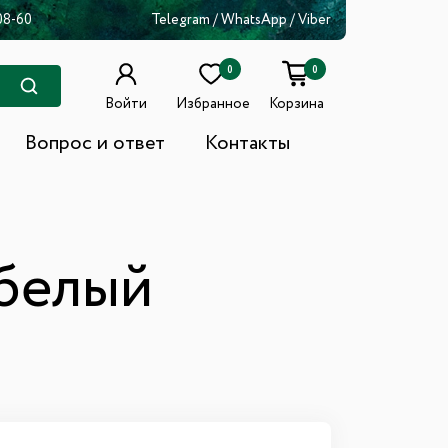
08-60
Telegram
/
WhatsApp
/
Viber
0
0
Войти
Избранное
Корзина
Вопрос и ответ
Контакты
(белый