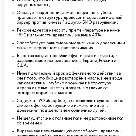
наружных работ;
Образует паропроницаемое покрытие, глубоко
проникает в структуру древесины, создавая мощный
барьер против "синевы" и других БИО разрушений;
Рекомендуется наносить при температуре не ниже
+5*С и влажности древесины не выше 40%;
Способствует равномерному высыханию древесины и
снижает вероятность растрескивания;
В состав входят новейшие фунгициды и альгициды,
разрешенные к использованию в Европе, России и
США;
Имеет длительный срок эффективного действия за
счет того, что биоцид растворён в масле, а не в воде,
как следствие – глубоко проникает в структуру
дерева и не вымывается дождём в отличие от
водорастворимых аналогов;
Содержит УФ абсорбер, что позволяет существенно
снизить фотодеструкцию и изменение цвета
древесины под действием солнечных лучей;
Не шелушится, не отслаивается и не растрескивается
со временем;
Выравнивает впитывающую способность древесины,
позволяет добиться равномерного развития цвета