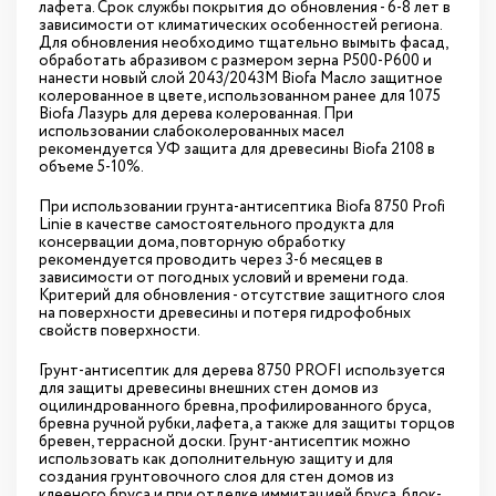
лафета. Срок службы покрытия до обновления - 6-8 лет в
зависимости от климатических особенностей региона.
Для обновления необходимо тщательно вымыть фасад,
обработать абразивом с размером зерна Р500-Р600 и
нанести новый слой 2043/2043М Biofa Масло защитное
колерованное в цвете, использованном ранее для 1075
Biofa Лазурь для дерева колерованная. При
использовании слабоколерованных масел
рекомендуется УФ защита для древесины Biofa 2108 в
объеме 5-10%.
При использовании грунта-антисептика Biofa 8750 Profi
Linie в качестве самостоятельного продукта для
консервации дома, повторную обработку
рекомендуется проводить через 3-6 месяцев в
зависимости от погодных условий и времени года.
Критерий для обновления - отсутствие защитного слоя
на поверхности древесины и потеря гидрофобных
свойств поверхности.
Грунт-антисептик для дерева 8750 PROFI используется
для защиты древесины внешних стен домов из
оцилиндрованного бревна, профилированного бруса,
бревна ручной рубки, лафета, а также для защиты торцов
бревен, террасной доски. Грунт-антисептик можно
использовать как дополнительную защиту и для
создания грунтовочного слоя для стен домов из
клееного бруса и при отделке иммитацией бруса, блок-