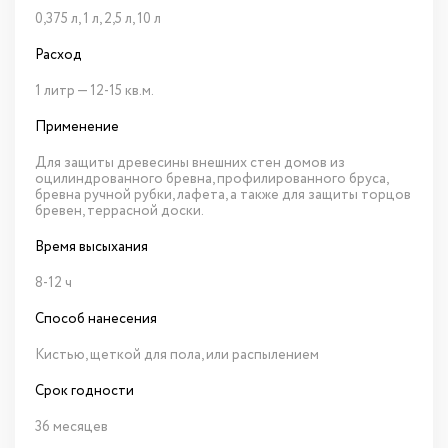
0,375 л, 1 л, 2,5 л, 10 л
Расход
1 литр — 12-15 кв.м.
Применение
Для защиты древесины внешних стен домов из
оцилиндрованного бревна, профилированного бруса,
бревна ручной рубки, лафета, а также для защиты торцов
бревен, террасной доски.
Время высыхания
8-12 ч
Способ нанесения
Кистью, щеткой для пола, или распылением
Срок годности
36 месяцев