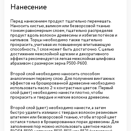
Нанесение
Перед нанесением продукт тщательно перемешать.
Наносить кистью, валиком или безворсовой тканью
тонким равномерным слоем, тщательно распределяя
продукт вдоль волокон древесины и избегая потёков и
наплывов. Торцы необходимо также тщательно
прокрасить, учитывая их повышенную впитывающую
способность, 1 слоя может быть достаточно. С целью
достижения межслойной адгезии и декоративного
эффекта рекомендуется легкая межслойная шлифовка
абразивом с размером зерна P500-P600.
Второй слой необходимо наносить способом
аналогичным первому слою. Для получения винтажных
эффектов на брошюрованной древесине необходимо
использовать масло 2-х контрастных цветов. Первый
слой (цвет) необходимо нанести плотно, чтобы
прокрасить и твердые и мягкие волокна древесины.
Второй слой (цвет) необходимо нанести, а затем
быстро удалить излишки с твердых волокон резиновым
шпателем или безворсовой тканью, чтобы второй цвет
остался только в брошюрованных порах древесины. Для
заполнения пор можно использовать цветное масло