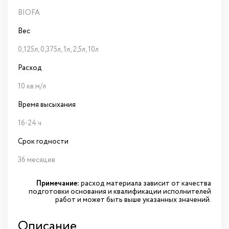
BIOFA
Вес
0,125л, 0,375л, 1л, 2,5л, 10л
Расход
10 кв.м/л
Время высыхания
16-24 ч
Срок годности
36 месяцев
Примечание:
расход материала зависит от качества
подготовки основания и квалификации исполнителей
работ и может быть выше указанных значений.
Описание