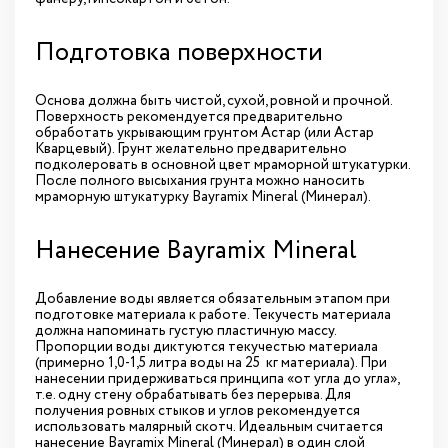
Подготовка поверхности
Основа должна быть чистой, сухой, ровной и прочной.
Поверхность рекомендуется предварительно
обработать укрывающим грунтом Астар (или Астар
Кварцевый). Грунт желательно предварительно
подколеровать в основной цвет мраморной штукатурки.
После полного высыхания грунта можно наносить
мраморную штукатурку Bayramix Mineral (Минерал).
Нанесение Bayramix Mineral
Добавление воды является обязательным этапом при
подготовке материала к работе. Текучесть материала
должна напоминать густую пластичную массу.
Пропорции воды диктуются текучестью материала
(примерно 1,0-1,5 литра воды на 25 кг материала). При
нанесении придерживаться принципа «от угла до угла»,
т.е. одну стену обрабатывать без перерыва. Для
получения ровных стыков и углов рекомендуется
использовать малярный скотч. Идеальным считается
нанесение Bayramix Mineral (Минерал) в один слой