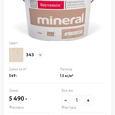
Цвет:
343
Цена за м²:
Расход:
549 -
1.5 кг/м²
Цена:
Кол-во:
5 490
-
–
+
Фасовка:
Фактура: