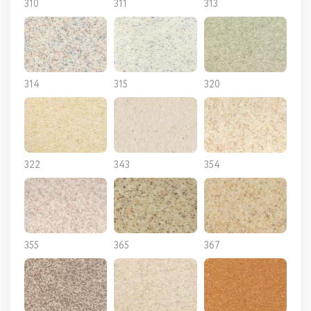
310
311
313
314
315
320
322
343
354
355
365
367