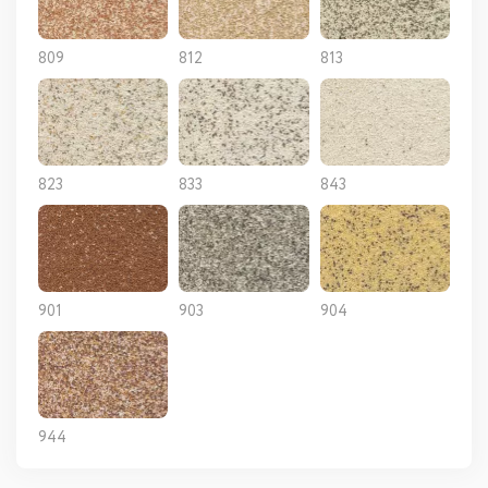
809
812
813
823
833
843
901
903
904
944