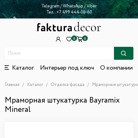
Telegram
/
WhatsApp
/
Viber
Тел.:
+7 499 444-08-60
0
0
Каталог
Интерьер под ключ
О компании
Главная
Каталог
Отделка фасада
Мраморные штукатур
Мраморная штукатурка Bayramix
Mineral