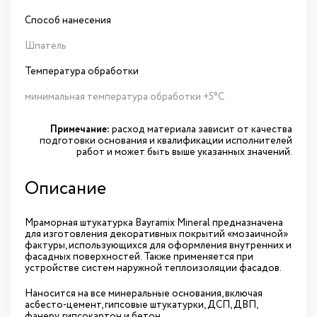
Способ нанесения
Шпатель
Температура обработки
минимальная температура обработки +5°С
Примечание:
расход материала зависит от качества
подготовки основания и квалификации исполнителей
работ и может быть выше указанных значений.
Описание
Мраморная штукатурка Bayramix Mineral предназначена
для изготовления декоративных покрытий «мозаичной»
фактуры, использующихся для оформления внутренних и
фасадных поверхностей. Также применяется при
устройстве систем наружной теплоизоляции фасадов.
Наносится на все минеральные основания, включая
асбесто-цемент, гипсовые штукатурки, ДСП, ДВП,
фанеру, гипсокартон и бетон.