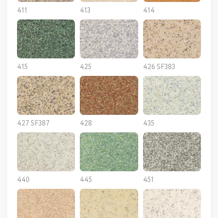
411
413
414
415
425
426 SF383
427 SF387
428
435
440
445
451